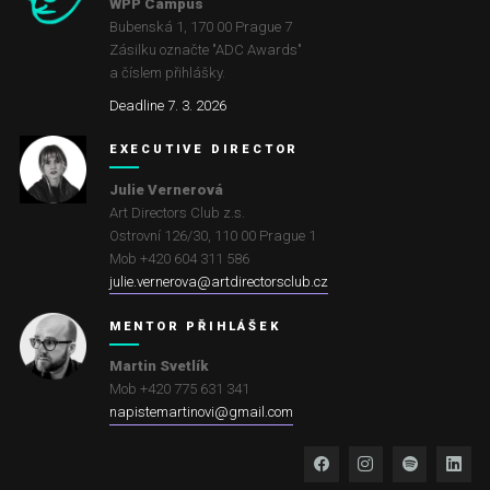
WPP Campus
Bubenská 1, 170 00 Prague 7
Zásilku označte "ADC Awards"
a číslem přihlášky.
Deadline 7. 3. 2026
EXECUTIVE DIRECTOR
Julie Vernerová
Art Directors Club z.s.
Ostrovní 126/30
,
110 00
Prague 1
Mob +420 604 311 586
julie.vernerova@artdirectorsclub.cz
MENTOR PŘIHLÁŠEK
Martin Svetlík
Mob +420 775 631 341
napistemartinovi@gmail.com