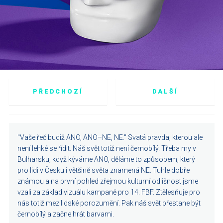
PŘEDCHOZÍ
DALŠÍ
"Vaše řeč budiž ANO, ANO–NE, NE." Svatá pravda, kterou ale
není lehké se řídit. Náš svět totiž není černobílý. Třeba my v
Bulharsku, když kýváme ANO, děláme to způsobem, který
pro lidi v Česku i většině světa znamená NE. Tuhle dobře
známou a na první pohled zřejmou kulturní odlišnost jsme
vzali za základ vizuálu kampaně pro 14. FBF. Ztělesňuje pro
nás totiž mezilidské porozumění. Pak náš svět přestane být
černobílý a začne hrát barvami.