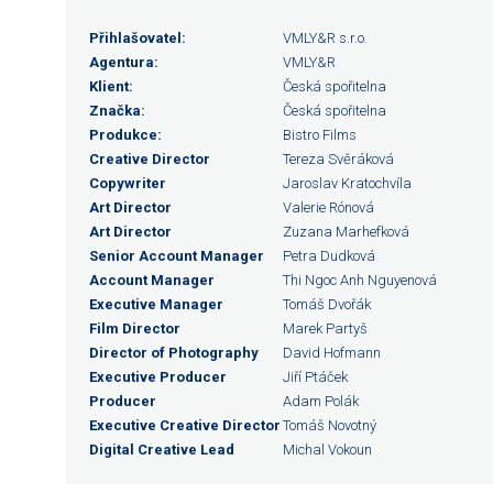
Přihlašovatel:
VMLY&R s.r.o.
Agentura:
VMLY&R
Klient:
Česká spořitelna
Značka:
Česká spořitelna
Produkce:
Bistro Films
Creative Director
Tereza Svěráková
Copywriter
Jaroslav Kratochvíla
Art Director
Valerie Rónová
Art Director
Zuzana Marhefková
Senior Account Manager
Petra Dudková
Account Manager
Thi Ngoc Anh Nguyenová
Executive Manager
Tomáš Dvořák
Film Director
Marek Partyš
Director of Photography
David Hofmann
Executive Producer
Jiří Ptáček
Producer
Adam Polák
Executive Creative Director
Tomáš Novotný
Digital Creative Lead
Michal Vokoun