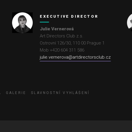
EXECUTIVE DIRECTOR
Julie Vernerová
Art Directors Club z.s.
Ostrovní 126/30
,
110 00
Prague 1
Mob +420 604 311 586
julie.vernerova@artdirectorsclub.cz
A
GALERIE
SLAVNOSTNÍ VYHLÁŠENÍ