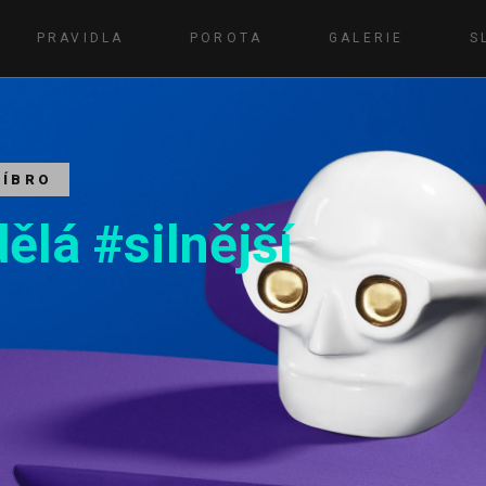
PRAVIDLA
POROTA
GALERIE
S
ŘÍBRO
ělá #silnější