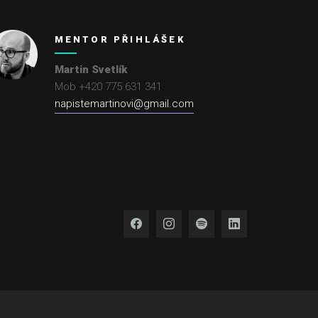
MENTOR PŘIHLÁŠEK
Martin Svetlík
Mob +420 775 631 341
napistemartinovi@gmail.com