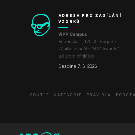
ADRESA PRO ZASÍLÁNÍ
VZORKŮ
WPP Campus
Bubenská 1, 170 00 Prague 7
Zásilku označte "ADC Awards"
a číslem přihlášky.
Deadline 7. 3. 2026
SOUTĚŽ
KATEGORIE
PRAVIDLA
POROT