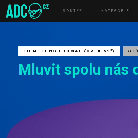
SOUTĚŽ
KATEGORIE
FILM: LONG FORMAT (OVER 61")
ST
Mluvit spolu nás d