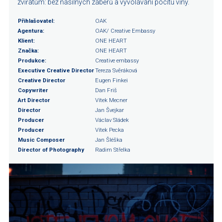
zvířatům: bez násilných záběrů a vyvolávání pocitu viny.
Přihlašovatel:
OAK
Agentura:
OAK/ Creative Embassy
Klient:
ONE HEART
Značka:
ONE HEART
Produkce:
Creative embassy
Executive Creative Director
Tereza Svěráková
Creative Director
Eugen Finkei
Copywriter
Dan Friš
Art Director
Vítek Mecner
Director
Jan Švejkar
Producer
Václav Sládek
Producer
Vítek Pecka
Music Composer
Jan Šléška
Director of Photography
Radim Střelka