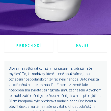
PŘEDCHOZÍ
DALŠÍ
Slova mají větší váhu, než jim připisujeme, odráží naše
myšlení. To, že nadávky, které denně používáme jsou
označení hospodářských zvířat, není náhoda. Je to neúcta
zakořeněná hluboko v nás. Patříme mezi země, kde
hospodářská zvířata čelí nejkrutějšímu zacházení. Abychom
to mohli začít měnit, je potřeba změnit jak o nich přemýšlíme.
Cílem kampaně bylo představit nadační fond One heart a
otevřít diskusi na téma našeho vztahu k hospodářským