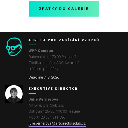
ZPÁTKY DO GALERIE
ADRESA PRO ZASÍLÁNÍ VZORKŮ
WPP Campus
Bubenská 1, 170 00 Prague 7
Zásilku označte "ADC Awards"
a číslem přihlášky.
Deadline 7. 3. 2026
EXECUTIVE DIRECTOR
Julie Vernerová
Art Directors Club z.s.
Ostrovní 126/30
,
110 00
Prague 1
Mob +420 604 311 586
julie.vernerova@artdirectorsclub.cz