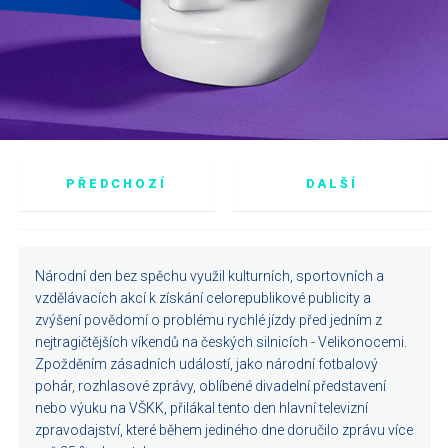
PŘEDCHOZÍ
DALŠÍ
Národní den bez spěchu využil kulturních, sportovních a
vzdělávacích akcí k získání celorepublikové publicity a
zvýšení povědomí o problému rychlé jízdy před jedním z
nejtragičtějších víkendů na českých silnicích - Velikonocemi.
Zpožděním zásadních událostí, jako národní fotbalový
pohár, rozhlasové zprávy, oblíbené divadelní představení
nebo výuku na VŠKK, přilákal tento den hlavní televizní
zpravodajství, které během jediného dne doručilo zprávu více