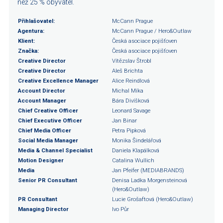
než 25 % obyvatel.
Přihlašovatel:
McCann Prague
Agentura:
McCann Prague / Hero&Outlaw
Klient:
Česká asociace pojišťoven
Značka:
Česká asociace pojišťoven
Creative Director
Vítězslav Štrobl
Creative Director
Aleš Brichta
Creative Excellence Manager
Alice Reindlová
Account Director
Michal Míka
Account Manager
Bára Divíšková
Chief Creative Officer
Leonard Savage
Chief Executive Officer
Jan Binar
Chief Media Officer
Petra Pipková
Social Media Manager
Monika Šindelářová
Media & Channel Specialist
Daniela Klapálková
Motion Designer
Catalina Wullich
Media
Jan Pfeifer (MEDIABRANDS)
Senior PR Consultant
Denisa Ladka Morgensteinová
(Hero&Outlaw)
PR Consultant
Lucie Grošaftová (Hero&Outlaw)
Managing Director
Ivo Půr