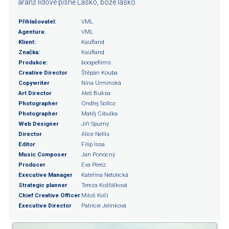
aranž lidové písně Lásko, bože lásko.
Přihlašovatel:
VML
Agentura:
VML
Klient:
Kaufland
Značka:
Kaufland
Produkce:
boogiefilms
Creative Director
Štěpán Kouba
Copywriter
Nina Urminská
Art Director
Aleš Buksa
Photographer
Ondřej Solloz
Photographer
Matěj Cibulka
Web Designer
Jiří Spurný
Director
Alice Nellis
Editor
Filip Issa
Music Composer
Jan Ponocný
Producer
Eva Peréz
Executive Manager
Kateřina Netolická
Strategic planner
Tereza Košťálková
Chief Creative Officer
Miloš Kočí
Executive Director
Patricie Jelínková