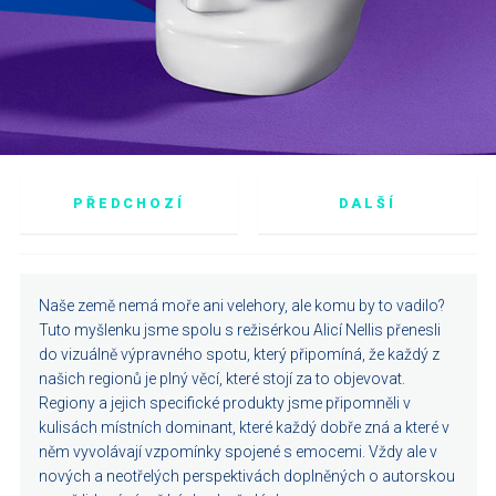
PŘEDCHOZÍ
DALŠÍ
Naše země nemá moře ani velehory, ale komu by to vadilo?
Tuto myšlenku jsme spolu s režisérkou Alicí Nellis přenesli
do vizuálně výpravného spotu, který připomíná, že každý z
našich regionů je plný věcí, které stojí za to objevovat.
Regiony a jejich specifické produkty jsme připomněli v
kulisách místních dominant, které každý dobře zná a které v
něm vyvolávají vzpomínky spojené s emocemi. Vždy ale v
nových a neotřelých perspektivách doplněných o autorskou