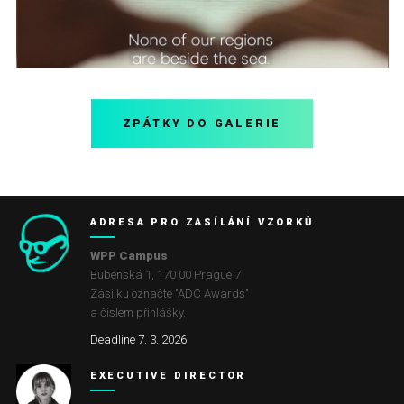
ZPÁTKY DO GALERIE
ADRESA PRO ZASÍLÁNÍ VZORKŮ
WPP Campus
Bubenská 1, 170 00 Prague 7
Zásilku označte "ADC Awards"
a číslem přihlášky.
Deadline 7. 3. 2026
EXECUTIVE DIRECTOR