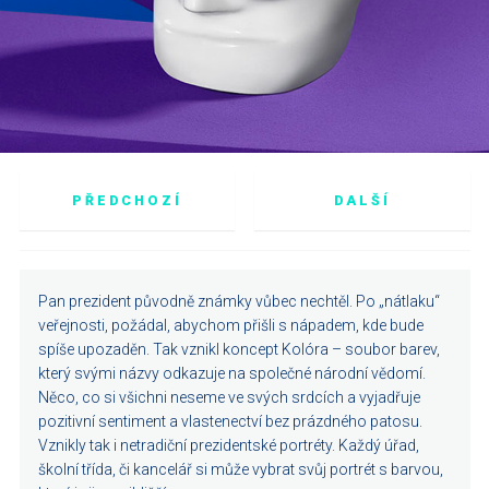
PŘEDCHOZÍ
DALŠÍ
Pan prezident původně známky vůbec nechtěl. Po „nátlaku“
veřejnosti, požádal, abychom přišli s nápadem, kde bude
spíše upozaděn. Tak vznikl koncept Kolóra – soubor barev,
který svými názvy odkazuje na společné národní vědomí.
Něco, co si všichni neseme ve svých srdcích a vyjadřuje
pozitivní sentiment a vlastenectví bez prázdného patosu.
Vznikly tak i netradiční prezidentské portréty. Každý úřad,
školní třída, či kancelář si může vybrat svůj portrét s barvou,