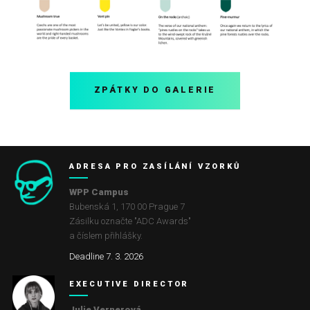
ZPÁTKY DO GALERIE
ADRESA PRO ZASÍLÁNÍ VZORKŮ
WPP Campus
Bubenská 1, 170 00 Prague 7
Zásilku označte "ADC Awards"
a číslem přihlášky.
Deadline 7. 3. 2026
EXECUTIVE DIRECTOR
Julie Vernerová