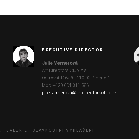
EXECUTIVE DIRECTOR
Julie Vernerová
Art Directors Club z.s.
Ostrovní 126/30
,
110 00
Prague 1
Mob +420 604 311 586
julie.vernerova@artdirectorsclub.cz
A
GALERIE
SLAVNOSTNÍ VYHLÁŠENÍ