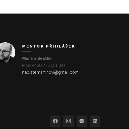
MENTOR PŘIHLÁŠEK
Martin Svetlík
Mob +420 775 631 341
napistemartinovi@gmail.com