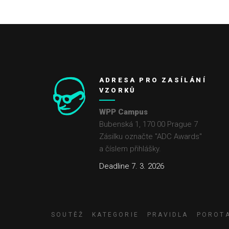
ADRESA PRO ZASÍLÁNÍ
VZORKŮ
WPP Campus
Bubenská 1, 170 00 Prague 7
Zásilku označte "ADC Awards"
a číslem přihlášky.
Deadline 7. 3. 2026
SOUTĚŽ
KATEGORIE
PRAVIDLA
POROT