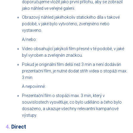
doporučujeme vložit jako první přílohu, aby se zobrazil
jako náhled ve veřejné galerii.
Obrazový náhled jakéhokoliv statického díla v takové
podobě, v jaké bylo vytvořeno, zveřejněno nebo
vystaveno.
A/nebo:
Video obsahující jakýkoli film přesně v té podobě, v jaké
byl vyroben a zveřejněn značkou.
Pokud je originální film delší než 3 min a není dodáván
prezentační film, je nutné dodat střih videa o stopáži max.
3 min.
A nepovinně:
Prezentační film o stopáži max. 3 min, který v
souvislostech vysvětluje, co bylo uděláno a čeho bylo
dosaženo, a ukazuje všechny relevantní kampaňové
výstupy.
4.
Direct