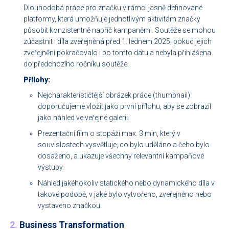
Dlouhodobá práce pro značku v rámci jasně definované
platformy, která umožňuje jednotlivým aktivitám značky
působit konzistentně napříč kampaněmi. Soutěže se mohou
zúčastnit i díla zveřejněná před 1. lednem 2025, pokud jejich
zveřejnění pokračovalo i po tomto datu a nebyla přihlášena
do předchozího ročníku soutěže.
Přílohy:
Nejcharakterističtější obrázek práce (thumbnail)
doporučujeme vložit jako první přílohu, aby se zobrazil
jako náhled ve veřejné galerii.
Prezentační film o stopáži max. 3 min, který v
souvislostech vysvětluje, co bylo uděláno a čeho bylo
dosaženo, a ukazuje všechny relevantní kampaňové
výstupy.
Náhled jakéhokoliv statického nebo dynamického díla v
takové podobě, v jaké bylo vytvořeno, zveřejněno nebo
vystaveno značkou.
2.
Business Transformation