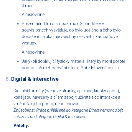
3 min.
A nepovinně:
Prezentační film o stopáži max. 3 min, který v
souvislostech vysvětluje, co bylo uděláno a čeho bylo
dosaženo, a ukazuje všechny relevantní kampaňové
výstupy.
A nepovinně:
Jakýkoli doplňující fyzický materiál, který by mohl porotě
pomoci při rozhodování o kvalitě představeného díla.
5.
Digital & Interactive
Digitální formáty (webové stránky, aplikace, kiosky apod.),
které jsou navrženy s cílem zapojit uživatele do interakce a
změnit tak jeho postoj nebo chování.
Způsobilost: Práce přihlášené do kategorie Direct nemohou být
zařazeny do kategorie Digital & Interactive .
Přílohy: