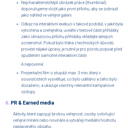
Nejcharakterističtější obrázek práce (thumbnail)
doporučujeme vložit jako první přílohu, aby se zobrazil
jako náhled ve veřejné galerii.
Odkaz na interaktivní exekuci v takové podobě, v jaké byla
vytvořena a zveřejněna, uveďte v textové části přihlášky.
Jako obrazovou přílohu přihlášky vkládejte alespoň
screenshot. Pokud bylo třeba z technických důvodů
provést nějaké úpravy, je nutné je pro porotu popsat před
spuštěním samotné interaktivní části.
A nepovinně:
Prezentační film o stopáži max. 3 min, který v
souvislostech vysvětluje, co bylo uděláno a čeho bylo
dosaženo, a ukazuje všechny relevantní kampaňové
výstupy.
6.
PR & Earned media
Aktivity, které zapojují širokou veřejnost, osoby ovlivňující
veřejné mínění nebo novináře a vytvářejí mediální hodnotu
neplaceného obsahu.