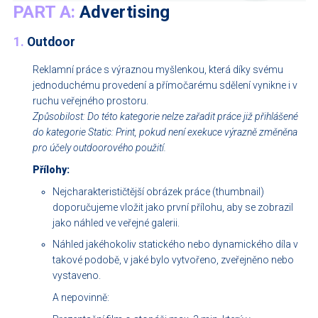
PART A:
Advertising
1.
Outdoor
Reklamní práce s výraznou myšlenkou, která díky svému
jednoduchému provedení a přímočarému sdělení vynikne i v
ruchu veřejného prostoru.
Způsobilost: Do této kategorie nelze zařadit práce již přihlášené
do kategorie Static: Print, pokud není exekuce výrazně změněna
pro účely outdoorového použití.
Přílohy:
Nejcharakterističtější obrázek práce (thumbnail)
doporučujeme vložit jako první přílohu, aby se zobrazil
jako náhled ve veřejné galerii.
Náhled jakéhokoliv statického nebo dynamického díla v
takové podobě, v jaké bylo vytvořeno, zveřejněno nebo
vystaveno.
A nepovinně: