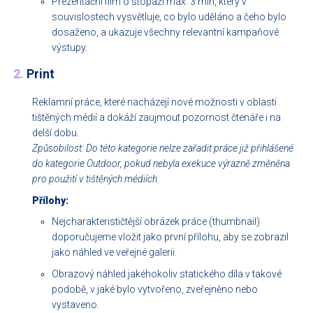
Prezentační film o stopáži max. 3 min, který v
souvislostech vysvětluje, co bylo uděláno a čeho bylo
dosaženo, a ukazuje všechny relevantní kampaňové
výstupy.
2.
Print
Reklamní práce, které nacházejí nové možnosti v oblasti
tištěných médií a dokáží zaujmout pozornost čtenáře i na
delší dobu.
Způsobilost: Do této kategorie nelze zařadit práce již přihlášené
do kategorie Outdoor, pokud nebyla exekuce výrazně změněna
pro použití v tištěných médiích.
Přílohy:
Nejcharakterističtější obrázek práce (thumbnail)
doporučujeme vložit jako první přílohu, aby se zobrazil
jako náhled ve veřejné galerii.
Obrazový náhled jakéhokoliv statického díla v takové
podobě, v jaké bylo vytvořeno, zveřejněno nebo
vystaveno.