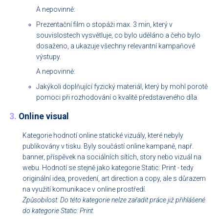
A nepovinně:
Prezentační film o stopáži max. 3 min, který v
souvislostech vysvětluje, co bylo uděláno a čeho bylo
dosaženo, a ukazuje všechny relevantní kampaňové
výstupy.
A nepovinně:
Jakýkoli doplňující fyzický materiál, který by mohl porotě
pomoci při rozhodování o kvalitě představeného díla.
3.
Online visual
Kategorie hodnotí online statické vizuály, které nebyly
publikovány v tisku. Byly součástí online kampaně, např.
banner, příspěvek na sociálních sítích, story nebo vizuál na
webu. Hodnotí se stejně jako kategorie Static: Print - tedy
originální idea, provedení, art direction a copy, ale s důrazem
na využití komunikace v online prostředí.
Způsobilost: Do této kategorie nelze zařadit práce již přihlášené
do kategorie Static: Print.