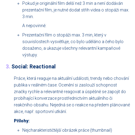
Pokud je originální film delší než 3 min a není dodáván
prezentační film, je nutné dodat střih videa o stopáži max.
3 min.
A nepovinně:
Prezentační film o stopáži max. 3 min, který v
souvislostech vysvětluje, co bylo uděláno a čeho bylo
dosaženo, a ukazuje všechny relevantní kampaňové
výstupy.
3.
Social: Reactional
Práce, která reaguje na aktuální události, trendy nebo chování
publika v reálném čase. Ocenění si zaslouží schopnost
značky rychle a relevantně reagovat a úspěšně se zapojit do
probíhající konverzace prostřednictvím aktuálního či
reakčního obsahu. Nejedná se o reakce na předem plánované
akce, např. sportovní utkání.
Přílohy:
Nejcharakterističtější obrázek práce (thumbnail)