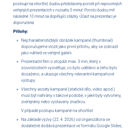
postoupí na shortlist, budou představeny porotě při nepovinných
veřejných prezentacích v rozsahu 5 minut. Porotci budou mít
následně 10 minut na doplňující otázky. Účast na prezentaci je
doporučena.
Přílohy:
Nejcharakterističtější obrázek kampaně (thumbnail)
doporučujeme vložit jako první přílohu, aby se zobrazil
jako náhled ve veřejné galerii.
Prezentační film o stopáži max. 3 min, který v
souvislostech vysvětluje, co bylo uděláno a čeho bylo
dosaženo, a ukazuje všechny relevantní kampaňové
výstupy.
Všechny assety kampaně (statické dílo, video apod.)
musí být nahrány v takové podobě, v jaké byly vytvořeny,
zveřejněny nebo vystaveny značkou.
V případě postupu kampaně na shortlist:
Na základě výzvy (22. 4. 2026) od organizátora se
dodatečně dodává prezentace ve formátu Google Slides,