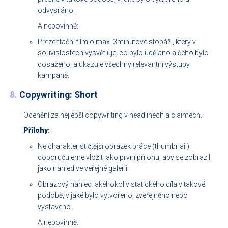
odvysíláno.
A nepovinně:
Prezentační film o max. 3minutové stopáži, který v
souvislostech vysvětluje, co bylo uděláno a čeho bylo
dosaženo, a ukazuje všechny relevantní výstupy
kampaně.
8.
Copywriting: Short
Ocenění za nejlepší copywriting v headlinech a claimech.
Přílohy:
Nejcharakterističtější obrázek práce (thumbnail)
doporučujeme vložit jako první přílohu, aby se zobrazil
jako náhled ve veřejné galerii.
Obrazový náhled jakéhokoliv statického díla v takové
podobě, v jaké bylo vytvořeno, zveřejněno nebo
vystaveno.
A nepovinně: