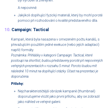
byl vyroben a zveřejněn.
A nepovinně:
Jakýkoli doplňující fyzický materiál, který by mohl porotě
pomoci při rozhodování o kvalitě představeného díla.
10.
Campaign: Tactical
Kampaň, která byla nasazena v omezeném počtu kanálů, s
převažujícím použitím jedné exekuce (nebo jejích adaptací)
napříč formáty.
Poznámka: Přihlášky v kategorii Campaign: Tactical, které
postoupí na shortlist, budou představeny porotě při nepovinných
veřejných prezentacích v rozsahu 5 minut. Porotci budou mít
následně 10 minut na doplňující otázky. Účast na prezentaci je
doporučena.
Přílohy:
Nejcharakterističtější obrázek kampaně (thumbnail)
doporučujeme vložit jako první přílohu, aby se zobrazil
jako náhled ve veřejné galerii.