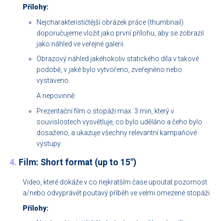
Přílohy:
Nejcharakterističtější obrázek práce (thumbnail)
doporučujeme vložit jako první přílohu, aby se zobrazil
jako náhled ve veřejné galerii.
Obrazový náhled jakéhokoliv statického díla v takové
podobě, v jaké bylo vytvořeno, zveřejněno nebo
vystaveno.
A nepovinně:
Prezentační film o stopáži max. 3 min, který v
souvislostech vysvětluje, co bylo uděláno a čeho bylo
dosaženo, a ukazuje všechny relevantní kampaňové
výstupy.
4.
Film: Short format (up to 15")
Video, které dokáže v co nejkratším čase upoutat pozornost
a/nebo odvyprávět poutavý příběh ve velmi omezené stopáži.
Přílohy: