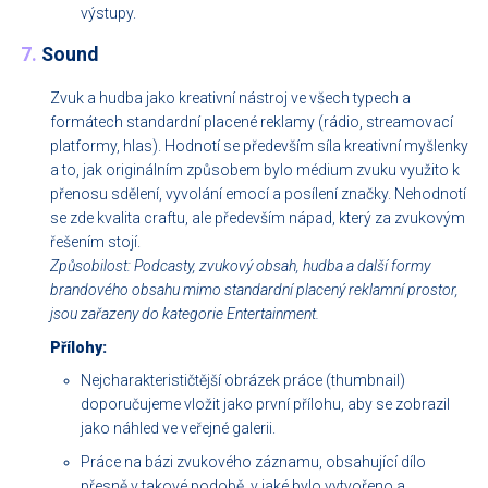
výstupy.
7.
Sound
Zvuk a hudba jako kreativní nástroj ve všech typech a
formátech standardní placené reklamy (rádio, streamovací
platformy, hlas). Hodnotí se především síla kreativní myšlenky
a to, jak originálním způsobem bylo médium zvuku využito k
přenosu sdělení, vyvolání emocí a posílení značky. Nehodnotí
se zde kvalita craftu, ale především nápad, který za zvukovým
řešením stojí.
Způsobilost: Podcasty, zvukový obsah, hudba a další formy
brandového obsahu mimo standardní placený reklamní prostor,
jsou zařazeny do kategorie Entertainment.
Přílohy:
Nejcharakterističtější obrázek práce (thumbnail)
doporučujeme vložit jako první přílohu, aby se zobrazil
jako náhled ve veřejné galerii.
Práce na bázi zvukového záznamu, obsahující dílo
přesně v takové podobě, v jaké bylo vytvořeno a