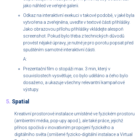
jako náhled ve veřejné galerii.
Odkaz na interaktivní exekuci v takové podobě, v jaké byla
vytvořena a zveřejněna, uveďte v textové části přihlášky.
Jako obrazovou přílohu přihlášky vkládejte alespoň
screenshot. Pokud bylo třeba z technických důvodů
provést nějaké úpravy, je nutné je pro porotu popsat před
spuštěním samotné interaktivní části.
A:
Prezentační film o stopáži max. 3 min, který v
souvislostech vysvětluje, co bylo uděláno a čeho bylo
dosaženo, a ukazuje všechny relevantní kampaňové
výstupy.
5.
Spatial
Kreativní prostorové instalace umístěné ve fyzickém prostoru
(ambientní média, pop-upy apod.), ale také práce, jejichž
přínos spočívá v inovativním propojení fyzického a
digitálního světa (smíšené fyzicko-digitální instalace a Virtual