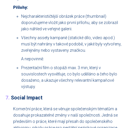
Přílohy:
Nejcharakterističtější obrázek práce (thumbnail)
doporučujeme vložit jako první přílohu, aby se zobrazil
jako náhled ve veřejné galerii.
Všechny assety kampaně (statické dílo, video apod.)
musí být nahrány v takové podobě, v jaké byly vytvořeny,
zveřejněny nebo vystaveny značkou.
A nepovinně:
Prezentační film o stopáži max. 3 min, který v
souvislostech vysvětluje, co bylo uděláno a čeho bylo
dosaženo, a ukazuje všechny relevantní kampaňové
výstupy.
7.
Social Impact
Komerční práce, která se věnuje společenským tématům a
dosahuje prokazatelné změny v naší společnosti. Jedná se
především o práce, které mají přesah do společenského
aktivismu, nikoliv práce pro nestátní neziskové organizace.