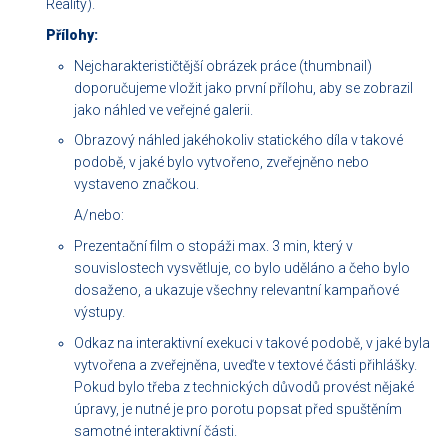
Reality).
Přílohy:
Nejcharakterističtější obrázek práce (thumbnail)
doporučujeme vložit jako první přílohu, aby se zobrazil
jako náhled ve veřejné galerii.
Obrazový náhled jakéhokoliv statického díla v takové
podobě, v jaké bylo vytvořeno, zveřejněno nebo
vystaveno značkou.
A/nebo:
Prezentační film o stopáži max. 3 min, který v
souvislostech vysvětluje, co bylo uděláno a čeho bylo
dosaženo, a ukazuje všechny relevantní kampaňové
výstupy.
Odkaz na interaktivní exekuci v takové podobě, v jaké byla
vytvořena a zveřejněna, uveďte v textové části přihlášky.
Pokud bylo třeba z technických důvodů provést nějaké
úpravy, je nutné je pro porotu popsat před spuštěním
samotné interaktivní části.