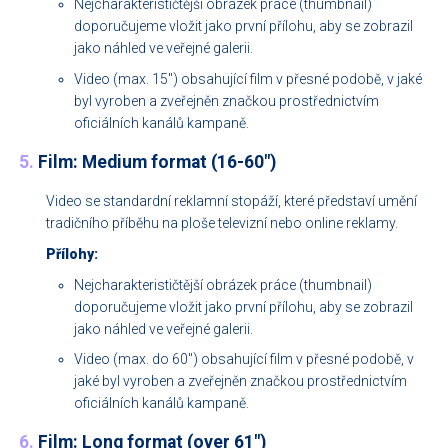
Nejcharakterističtější obrázek práce (thumbnail)
doporučujeme vložit jako první přílohu, aby se zobrazil
jako náhled ve veřejné galerii.
Video (max. 15") obsahující film v přesné podobě, v jaké
byl vyroben a zveřejněn značkou prostřednictvím
oficiálních kanálů kampaně.
5.
Film: Medium format (16-60")
Video se standardní reklamní stopáží, které představí umění
tradičního příběhu na ploše televizní nebo online reklamy.
Přílohy:
Nejcharakterističtější obrázek práce (thumbnail)
doporučujeme vložit jako první přílohu, aby se zobrazil
jako náhled ve veřejné galerii.
Video (max. do 60") obsahující film v přesné podobě, v
jaké byl vyroben a zveřejněn značkou prostřednictvím
oficiálních kanálů kampaně.
6.
Film: Long format (over 61")