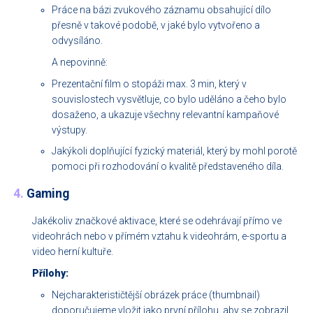
Práce na bázi zvukového záznamu obsahující dílo
přesně v takové podobě, v jaké bylo vytvořeno a
odvysíláno.
A nepovinně:
Prezentační film o stopáži max. 3 min, který v
souvislostech vysvětluje, co bylo uděláno a čeho bylo
dosaženo, a ukazuje všechny relevantní kampaňové
výstupy.
Jakýkoli doplňující fyzický materiál, který by mohl porotě
pomoci při rozhodování o kvalitě představeného díla.
4.
Gaming
Jakékoliv značkové aktivace, které se odehrávají přímo ve
videohrách nebo v přímém vztahu k videohrám, e-sportu a
video herní kultuře.
Přílohy:
Nejcharakterističtější obrázek práce (thumbnail)
doporučujeme vložit jako první přílohu, aby se zobrazil