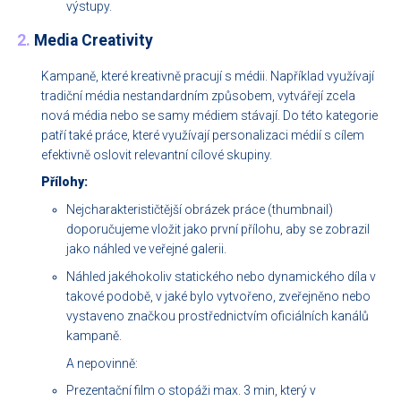
výstupy.
2.
Media Creativity
Kampaně, které kreativně pracují s médii. Například využívají
tradiční média nestandardním způsobem, vytvářejí zcela
nová média nebo se samy médiem stávají. Do této kategorie
patří také práce, které využívají personalizaci médií s cílem
efektivně oslovit relevantní cílové skupiny.
Přílohy:
Nejcharakterističtější obrázek práce (thumbnail)
doporučujeme vložit jako první přílohu, aby se zobrazil
jako náhled ve veřejné galerii.
Náhled jakéhokoliv statického nebo dynamického díla v
takové podobě, v jaké bylo vytvořeno, zveřejněno nebo
vystaveno značkou prostřednictvím oficiálních kanálů
kampaně.
A nepovinně:
Prezentační film o stopáži max. 3 min, který v