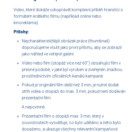
Video, které dokáže odvyprávět komplexní příběh hraničící s
formátem krátkého filmu (například online nebo
kinoreklama).
Přílohy:
Nejcharakterističtější obrázek práce (thumbnail)
doporučujeme vložit jako první přílohu, aby se zobrazil
jako náhled ve veřejné galerii.
Video nebo film (stopáž více než 60") obsahující film v
přesné podobě, v jaké byl vyroben a zveřejněn značkou
prostřednictvím oficiálních kanálů kampaně.
Pokud je originální film delší než 3 min, je nutné dodat
střih videa o stopáži do max. 3 min, pokud není dodáván
prezentační film.
A nepovinně:
Prezentační film o stopáži max. 3 min, který v
souvislostech vysvětluje, co bylo uděláno a čeho bylo
dosaženo, a ukazuje všechny relevantní kampaňové