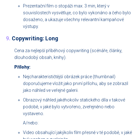
Prezentační film o stopáži max. 3 min, který v
souvislostech vysvětluje, co bylo vykonáno a čeho bylo
dosaženo, a ukazuje všechny relevantní kampaňové
výstupy.
9.
Copywriting: Long
Cena za nejlepší příběhový copywriting (scénáře, články,
dlouhodobý obsah, knihy).
Přílohy:
Nejcharakterističtější obrázek práce (thumbnail)
doporučujeme vložit jako první přílohu, aby se zobrazil
jako náhled ve veřejné galerii.
Obrazový náhled jakéhokoliv statického díla v takové
podobě, v jaké bylo vytvořeno, zveřejněno nebo
vystaveno.
A/nebo:
Video obsahující jakýkoliv film přesně v té podobě, v jaké