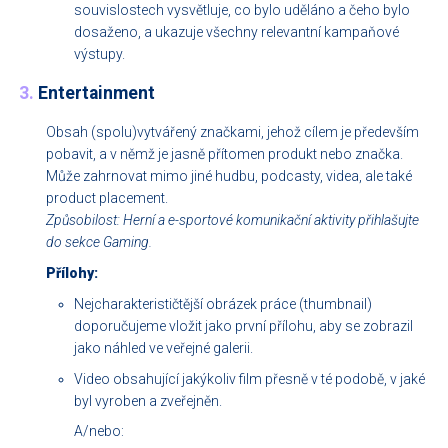
souvislostech vysvětluje, co bylo uděláno a čeho bylo
dosaženo, a ukazuje všechny relevantní kampaňové
výstupy.
3.
Entertainment
Obsah (spolu)vytvářený značkami, jehož cílem je především
pobavit, a v němž je jasně přítomen produkt nebo značka.
Může zahrnovat mimo jiné hudbu, podcasty, videa, ale také
product placement.
Způsobilost: Herní a e-sportové komunikační aktivity přihlašujte
do sekce Gaming.
Přílohy:
Nejcharakterističtější obrázek práce (thumbnail)
doporučujeme vložit jako první přílohu, aby se zobrazil
jako náhled ve veřejné galerii.
Video obsahující jakýkoliv film přesně v té podobě, v jaké
byl vyroben a zveřejněn.
A/nebo: