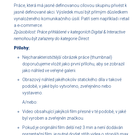
Práce, která má jasně definovanou cílovou skupinu přivést k
jasně definované akci. Výsledek musí být přímým důsledkem
vynaloženého komunikačního úsilí. Patří sem například i retail
a e‑commerce.
Způsobilost: Práce přihlášené v kategoriích Digital & Interactive
nemohou být zařazeny do kategorie Direct.
Přílohy:
Nejcharakterističtější obrázek práce (thumbnail)
doporučujeme vložit jako první přílohu, aby se zobrazil
jako náhled ve veřejné galerii.
Obrazový náhled jakéhokoliv statického díla v takové
podobě, v jaké bylo vytvořeno, zveřejněno nebo
vystaveno.
A/nebo:
Video obsahující jakýkoli film přesně v té podobě, v jaké
byl vyroben a zveřejněn značkou.
Pokud je originální film delší než 3 min a není dodáván
prezentační film, je nutné dodat střih videa o stopáži max.