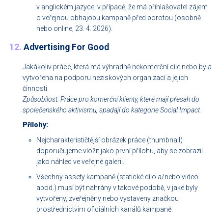
v anglickém jazyce, v případě, že má přihlašovatel zájem
o veřejnou obhajobu kampaně před porotou (osobně
nebo online, 23. 4. 2026).
12.
Advertising For Good
Jakákoliv práce, která má výhradně nekomerční cíle nebo byla
vytvořena na podporu neziskových organizací a jejich
činnosti.
Způsobilost: Práce pro komerční klienty, které mají přesah do
společenského aktivismu, spadají do kategorie Social Impact.
Přílohy:
Nejcharakterističtější obrázek práce (thumbnail)
doporučujeme vložit jako první přílohu, aby se zobrazil
jako náhled ve veřejné galerii.
Všechny assety kampaně (statické dílo a/nebo video
apod.) musí být nahrány v takové podobě, v jaké byly
vytvořeny, zveřejněny nebo vystaveny značkou
prostřednictvím oficiálních kanálů kampaně.