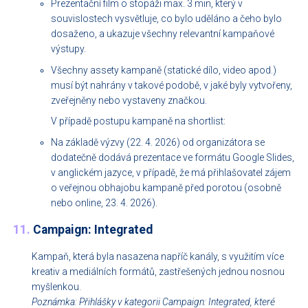
Prezentační film o stopáži max. 3 min, který v
souvislostech vysvětluje, co bylo uděláno a čeho bylo
dosaženo, a ukazuje všechny relevantní kampaňové
výstupy.
Všechny assety kampaně (statické dílo, video apod.)
musí být nahrány v takové podobě, v jaké byly vytvořeny,
zveřejněny nebo vystaveny značkou.
V případě postupu kampaně na shortlist:
Na základě výzvy (22. 4. 2026) od organizátora se
dodatečně dodává prezentace ve formátu Google Slides,
v anglickém jazyce, v případě, že má přihlašovatel zájem
o veřejnou obhajobu kampaně před porotou (osobně
nebo online, 23. 4. 2026).
11.
Campaign: Integrated
Kampaň, která byla nasazena napříč kanály, s využitím více
kreativ a mediálních formátů, zastřešených jednou nosnou
myšlenkou.
Poznámka: Přihlášky v kategorii Campaign: Integrated, které